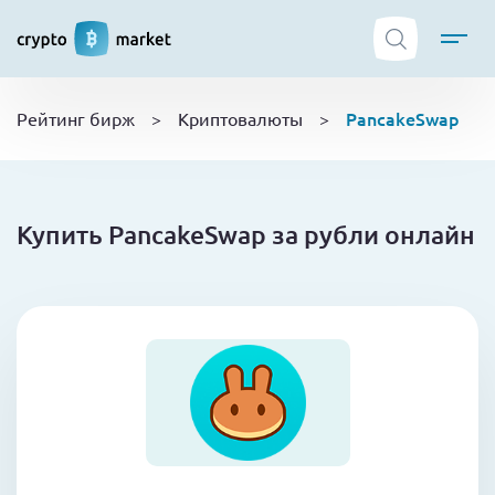
ТОП криптобирж
PancakeSwap
Рейтинг бирж
>
Криптовалюты
>
Криптовалюты
Боты
NFT
Купить PancakeSwap за рубли онлайн
Кошельки
Обучение
Новости