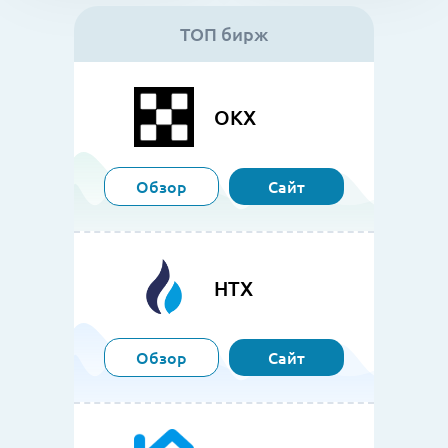
ТОП бирж
OKX
Обзор
Сайт
HTX
Обзор
Сайт