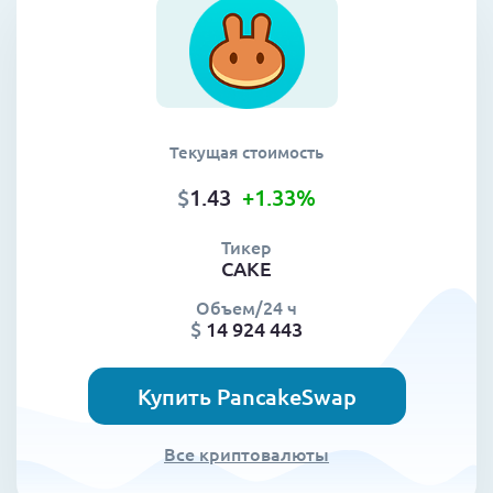
Текущая стоимость
$
1.43
+1.33
%
Тикер
CAKE
Объем/24 ч
$
14 924 443
Купить PancakeSwap
Все криптовалюты