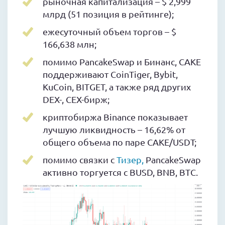
рыночная капитализация – $ 2,999
млрд (51 позиция в рейтинге);
ежесуточный объем торгов – $
166,638 млн;
помимо PancakeSwap и Бинанс, CAKE
поддерживают CoinTiger, Bybit,
KuCoin, BITGET, а также ряд других
DEX-, CEX-бирж;
криптобиржа Binance показывает
лучшую ликвидность – 16,62% от
общего объема по паре CAKE/USDT;
помимо связки с
Тизер,
PancakeSwap
активно торгуется с BUSD, BNB, BTC.