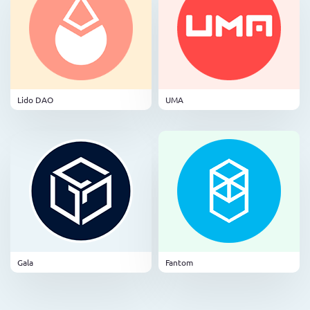
Lido DAO
UMA
Gala
Fantom