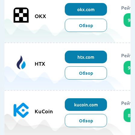
Рейти
okx.com
OKX
95
Обзор
Рейти
htx.com
HTX
94
Обзор
Рейти
kucoin.com
KuCoin
89
Обзор