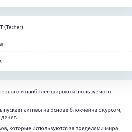
 (Tether)
er
же
 первого и наиболее широко используемого
ыпускает активы на основе блокчейна с курсом,
 денег.
вов, которые используются за пределами мира