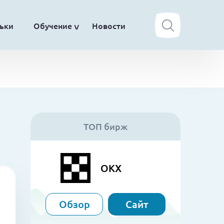
ьки
Обучение
Новости
ТОП бирж
OKX
Обзор
Сайт