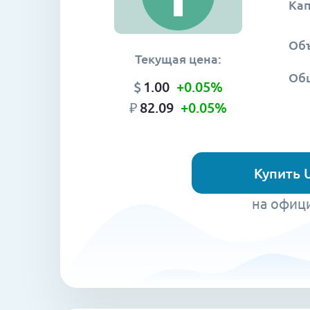
Ка
Объ
Текущая цена:
Об
$
1.00
+0.05
%
₽
82.09
+0.05
%
Купить 
на офиц