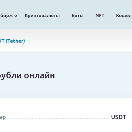
обирж
Криптовалюты
Боты
NFT
Кошел
T (Tether)
 рубли онлайн
USDT
ер