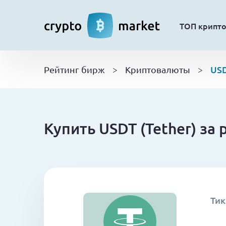
ТОП крипт
USD
Рейтинг бирж
>
Криптовалюты
>
Купить USDT (Tether) за
Тик