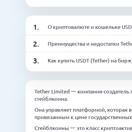
О криптовалюте и кошельке USDT
Преимущества и недостатки Teth
Как купить USDT (Tether) на бир
Tether Limited 一 компания-создатель
стейблкоина.
Она управляет платформой, которая в
привязанным к цене государственных
Стейблкоины 一 это класс криптоакти