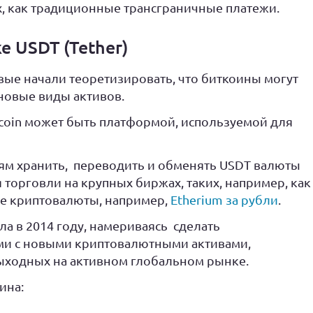
ах, как традиционные трансграничные платежи.
 USDT (Tether)
вые начали теоретизировать, что биткоины могут
новые виды активов.
itcoin может быть платформой, используемой для
лям хранить, переводить и обменять USDT валюты
 торговли на крупных биржах, таких, например, как
ие криптовалюты, например,
Etherium за рубли
.
а в 2014 году, намериваясь сделать
ми с новыми криптовалютными активами,
ыходных на активном глобальном рынке.
ина: