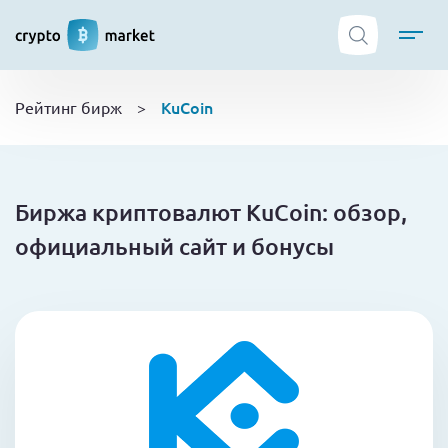
ТОП криптобирж
KuCoin
Рейтинг бирж
>
Криптовалюты
Боты
NFT
Биржа криптовалют KuCoin: обзор,
Кошельки
официальный сайт и бонусы
Обучение
Новости