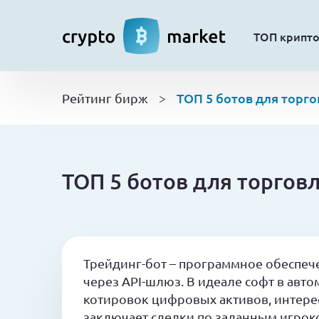
ТОП крипт
ТОП 5 ботов для торг
Рейтинг бирж
>
ТОП 5 ботов для торгов
Трейдинг-бот – программное обеспече
через API-шлюз. В идеале софт в авт
котировок цифровых активов, интере
заключает сделки по заданным игрок