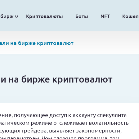
обирж
Криптовалюты
Боты
NFT
Кошел
овли на бирже криптовалют
ли на бирже криптовалют
ние, получающее доступ к аккаунту спекулянта
оматическом режиме отслеживает волатильность
сующих трейдера, выявляет закономерности,
ом параметрам. Чем сложнее программа, тем