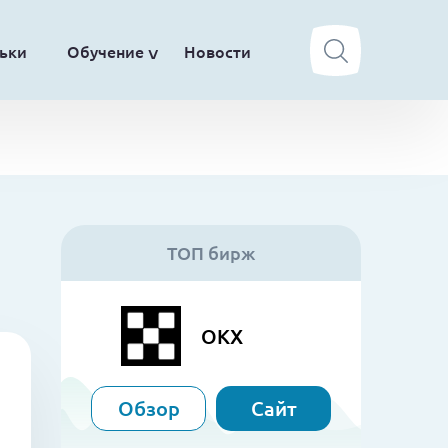
ьки
Обучение
Новости
ТОП бирж
OKX
Обзор
Сайт