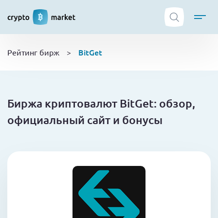
ТОП криптобирж
BitGet
Рейтинг бирж
>
Криптовалюты
Боты
NFT
Биржа криптовалют BitGet: обзор,
Кошельки
официальный сайт и бонусы
Обучение
Новости