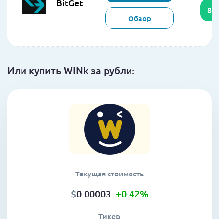
BitGet
85
Обзор
Или купить WINk за рубли:
Текущая стоимость
$
0.00003
+0.42
%
Тикер