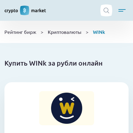
ТОП криптобирж
WINk
Рейтинг бирж
>
Криптовалюты
>
Криптовалюты
Боты
NFT
Купить WINk за рубли онлайн
Кошельки
Обучение
Новости