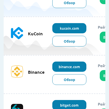
Обзор
Рейти
kucoin.com
KuCoin
89
Обзор
Рейти
binance.com
Binance
86
Обзор
Рейти
bitget.com