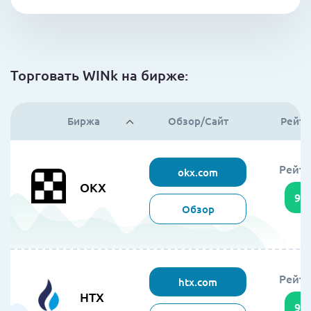
Торговать WINk на бирже:
Биржа
Обзор/Сайт
Рейти
Рейти
okx.com
OKX
95
Обзор
Рейти
htx.com
HTX
94