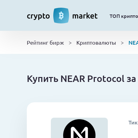
ТОП крипт
NEA
Рейтинг бирж
>
Криптовалюты
>
Купить NEAR Protocol за
Тик