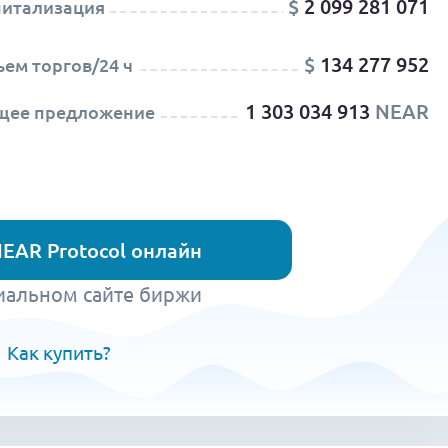
$
2 099 281 071
питализация
$
134 277 952
ем торгов/24 ч
1 303 034 913
NEAR
щее предложение
NEAR Protocol онлайн
иальном сайте биржи
Как купить?