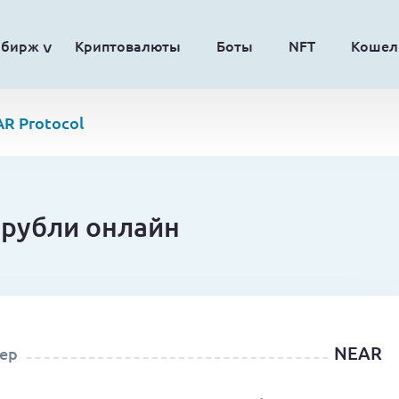
обирж
Криптовалюты
Боты
NFT
Кошел
R Protocol
 рубли онлайн
NEAR
ер