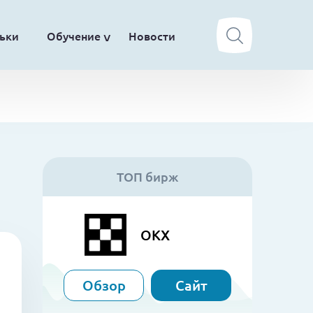
ьки
Обучение
Новости
ТОП бирж
OKX
Обзор
Сайт