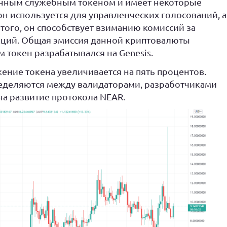
венным служебным токеном и имеет некоторые
н используется для управленческих голосований, а
 того, он способствует взиманию комиссий за
кций. Общая эмиссия данной криптовалюты
м токен разрабатывался на Genesis.
ение токена увеличивается на пять процентов.
еделяются между валидаторами, разработчиками
а развитие протокола NEAR.