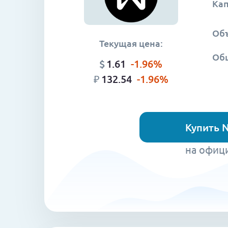
Ка
Объ
Текущая цена:
Об
$
1.61
-1.96
%
₽
132.54
-1.96
%
Купить 
на офиц