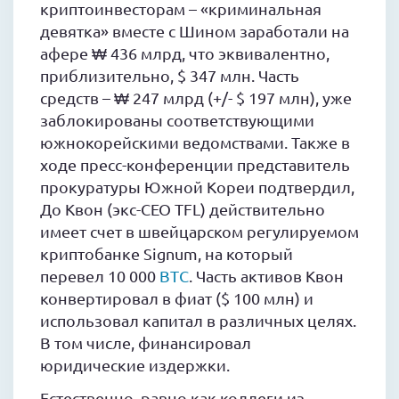
криптоинвесторам – «криминальная
девятка» вместе с Шином заработали на
афере ₩ 436 млрд, что эквивалентно,
приблизительно, $ 347 млн. Часть
средств – ₩ 247 млрд (+/- $ 197 млн), уже
заблокированы соответствующими
южнокорейскими ведомствами. Также в
ходе пресс-конференции представитель
прокуратуры Южной Кореи подтвердил,
До Квон (экс-CEO TFL) действительно
имеет счет в швейцарском регулируемом
криптобанке Signum, на который
перевел 10 000
BTC
. Часть активов Квон
конвертировал в фиат ($ 100 млн) и
использовал капитал в различных целях.
В том числе, финансировал
юридические издержки.
Естественно, равно как коллеги из