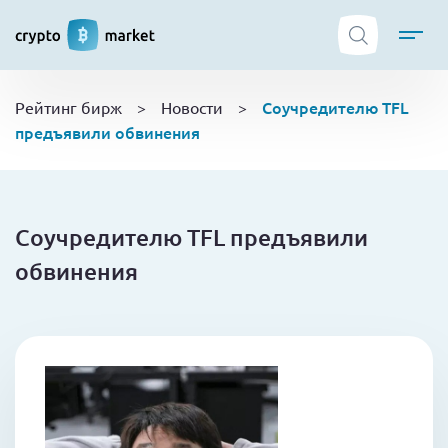
ТОП криптобирж
Соучредителю TFL
Рейтинг бирж
>
Новости
>
Криптовалюты
предъявили обвинения
Боты
NFT
Кошельки
Соучредителю TFL предъявили
Обучение
обвинения
Новости