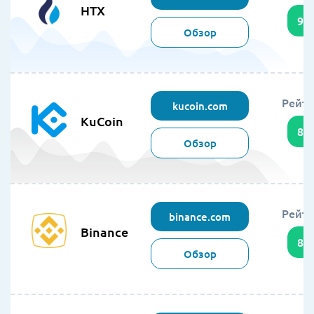
HTX
94
Обзор
Рейти
kucoin.com
KuCoin
89
Обзор
Рейти
binance.com
Binance
86
Обзор