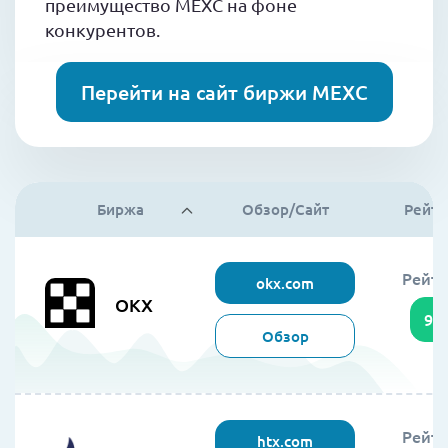
преимущество MEXC на фоне
конкурентов.
Перейти на сайт биржи MEXC
Биржа
Обзор/Сайт
Рейти
Рейти
okx.com
OKX
95
Обзор
Рейти
htx.com