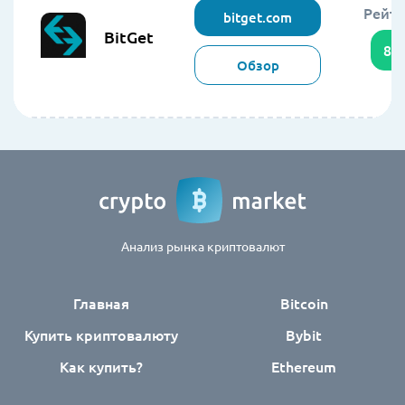
Рейти
bitget.com
BitGet
85
Обзор
Анализ рынка криптовалют
Главная
Bitcoin
Купить криптовалюту
Bybit
Как купить?
Ethereum