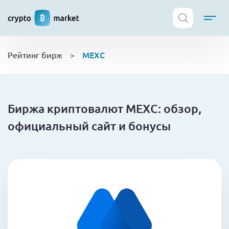
ТОП криптобирж
MEXC
Рейтинг бирж
>
Криптовалюты
Боты
NFT
Биржа криптовалют MEXC: обзор,
Кошельки
официальный сайт и бонусы
Обучение
Новости