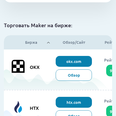
Торговать Maker на бирже:
Биржа
Обзор/Сайт
Рейти
Рейти
okx.com
OKX
95
Обзор
Рейти
htx.com
HTX
94
Обзор