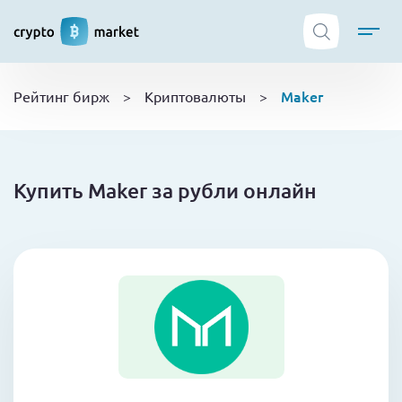
ТОП криптобирж
Maker
Рейтинг бирж
>
Криптовалюты
>
Криптовалюты
Боты
NFT
Купить Maker за рубли онлайн
Кошельки
Обучение
Новости