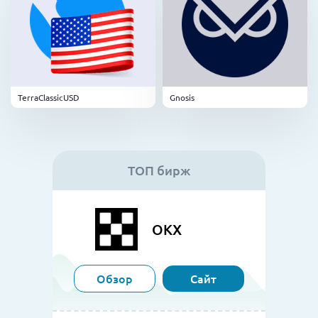
TerraClassicUSD
Gnosis
ТОП бирж
OKX
Обзор
Сайт