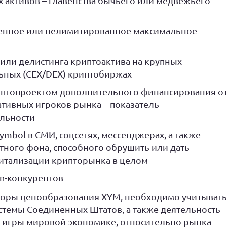
 активов – главенства бычьего или медвежьего
ченное или нелимитированное максимальное
 или делистинга криптоактива на крупных
ьных (CEX/DEX) криптобиржах
иптопроектом дополнительного финансирования о
тивных игроков рынка – показатель
льности
mbol в СМИ, соцсетях, мессенджерах, а также
тного фона, способного обрушить или дать
питализации крипторынка в целом
in-конкурентов
торы ценообразования XYM, необходимо учитывать
темы Соединенных Штатов, а также деятельность
а игры мировой экономике, относительно рынка