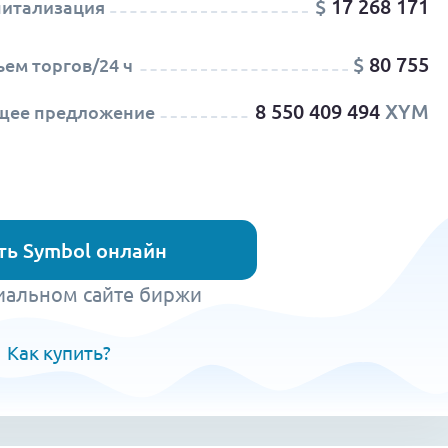
$
17 268 171
питализация
$
80 755
ем торгов/24 ч
8 550 409 494
XYM
щее предложение
ть Symbol онлайн
иальном сайте биржи
Как купить?