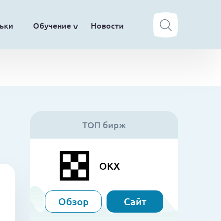
ьки
Обучение
Новости
ТОП бирж
OKX
Обзор
Сайт