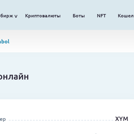
обирж
Криптовалюты
Боты
NFT
Кошел
bol
 онлайн
XYM
ер