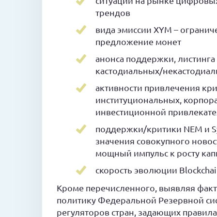
ситуации на рынке цифровых
трендов
вида эмиссии XYM – ограни
предложение монет
анонса поддержки, листинга
кастодиальных/некастодиал
активности привлечения кр
институциональных, корпора
инвестиционной привлекате
поддержки/критики NEM и Sy
значения совокупного новос
мощный импульс к росту ка
скорость эволюции Blockcha
Кроме перечисленного, выявляя фак
политику Федеральной Резервной сис
регуляторов стран, задающих правил