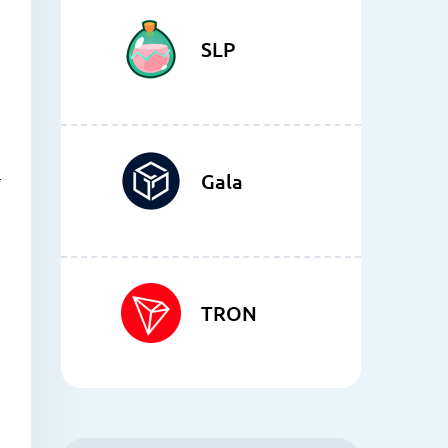
SLP
Gala
т
TRON