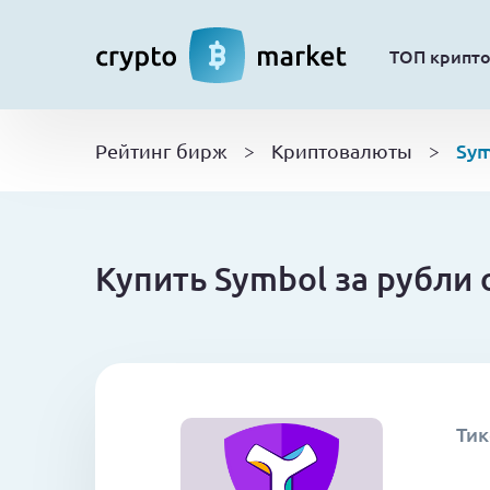
ТОП крипт
Sym
Рейтинг бирж
>
Криптовалюты
>
Купить Symbol за рубли
Тик