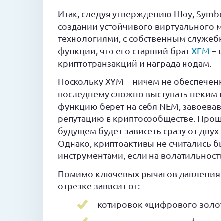
Итак, следуя утверждению Шоу, Symbo
создании устойчивого виртуального м
технологиями, с собственным служеб
функции, что его старший брат
XEM
– 
криптотранзакций и награда нодам.
Поскольку XYM – ничем не обеспеченн
последнему сложно выступать неким г
функцию берет на себя NEM, завоева
репутацию в криптосообществе. Прощ
будущем будет зависеть сразу от дву
Однако, криптоактивы не считались
инструментами, если на волатильность
Помимо ключевых рычагов давления 
отрезке зависит от:
котировок «цифрового золот