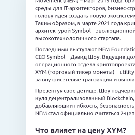
Movement (NEM) – март 2015 года, о
среды для IT-архитекторов, бизнес-ст
голову идея создать новую экосисте
Таким образом, в марте 2021 года кр
архитектурой Symbol – эволюционной
высокотехнологичного стартапа.
Последними выступают NEM Foundatio
CEO Symbol – Дэвид Шоу. Ведущие до
операционного отдела криптопроект
XYM (торговый тикер монеты) – utilit
за внутрисетевые транзакции и выпл
Презентуя свое детище, Шоу подчеркн
нуля децентрализованный Blockchain,
добавляющий гибкость, безопасность,
NEM стал официально считаться 2-цеп
Что влияет на цену XYM?