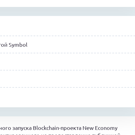
той Symbol
ного запуска Blockchain-проекта New Economy