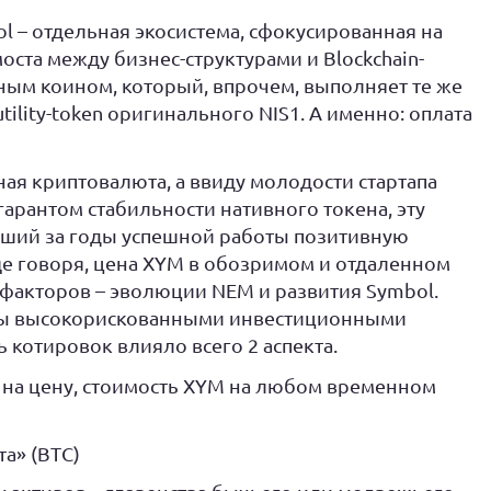
l – отдельная экосистема, сфокусированная на
оста между бизнес-структурами и Blockchain-
ным коином, который, впрочем, выполняет те же
utility-token оригинального NIS1. А именно: оплата
ая криптовалюта, а ввиду молодости стартапа
арантом стабильности нативного токена, эту
вший за годы успешной работы позитивную
е говоря, цена XYM в обозримом и отдаленном
х факторов – эволюции NEM и развития Symbol.
 бы высокорискованными инвестиционными
 котировок влияло всего 2 аспекта.
на цену, стоимость XYM на любом временном
а» (BTC)