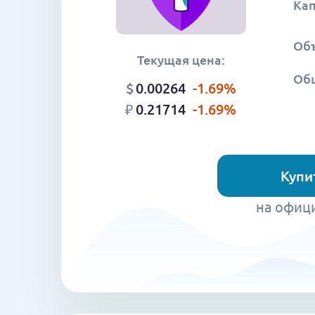
Ка
Объ
Текущая цена:
Об
$
0.00264
-1.69
%
₽
0.21714
-1.69
%
Купи
на офиц