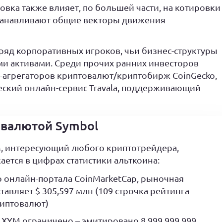
овка также влияет, по большей части, на котировки
устанавливают общие векторы движения
ряд корпоративных игроков, чьи бизнес-структуры
и активами. Среди прочих ранних инвесторов
н-агрегаторов криптовалют/криптобирж CoinGecko,
еский онлайн-сервис Travala, поддерживающий
овалютой Symbol
, интересующий любого криптотрейдера,
ется в цифрах статистики альткоина:
 онлайн-портала CoinMarketCap, рыночная
тавляет $ 305,597 млн (109 строчка рейтинга
риптовалют)
XYM ограничено – эмитировано 8 999 999 999