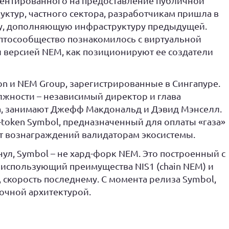
риентированного на предоставление публичной
руктур, частного сектора, разработчикам пришла в
му, дополняющую инфраструктуру предыдущей.
иптосообщество познакомилось с виртуальной
 версией NEM, как позиционируют ее создатели
n и NEM Group, зарегистрированные в Сингапуре.
лжности – независимый директор и глава
а, занимают Джефф Макдональд и Дэвид Мэнселл.
y-token Symbol, предназначенный для оплаты «газа»
ат вознаграждений валидаторам экосистемы.
ул, Symbol – не хард-форк NEM. Это построенный с
 использующий преимущества NIS1 (chain NEM) и
 скорость последнему. С момента релиза Symbol,
очной архитектурой.