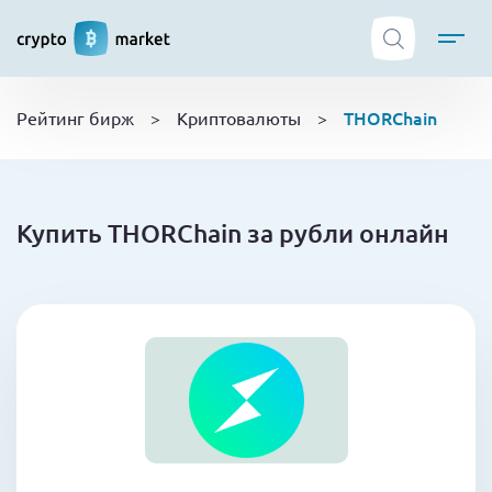
ТОП криптобирж
THORChain
Рейтинг бирж
>
Криптовалюты
>
Криптовалюты
Боты
NFT
Купить THORChain за рубли онлайн
Кошельки
Обучение
Новости