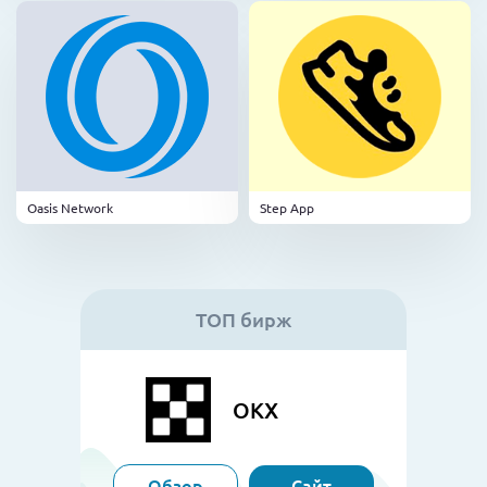
Oasis Network
Step App
ТОП бирж
OKX
Обзор
Сайт