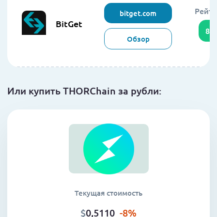
Рейти
bitget.com
BitGet
85
Обзор
Или купить THORChain за рубли:
Текущая стоимость
$
0,5110
-8
%