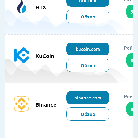
htx.com
HTX
94
Обзор
Рейти
kucoin.com
KuCoin
89
Обзор
Рейти
binance.com
Binance
86
Обзор