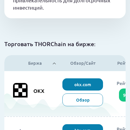
привлекательность для долгосрочных
инвестиций.
Торговать THORChain на бирже:
Биржа
Обзор/Сайт
Рейти
Рейти
okx.com
OKX
95
Обзор
Рейти