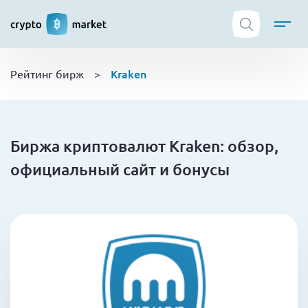
ТОП криптобирж
Kraken
Рейтинг бирж
>
Криптовалюты
Боты
NFT
Биржа криптовалют Kraken: обзор,
Кошельки
официальный сайт и бонусы
Обучение
Новости