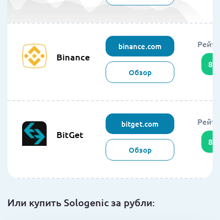
Рейти
binance.com
Binance
86
Обзор
Рейти
bitget.com
BitGet
85
Обзор
Или купить Sologenic за рубли: