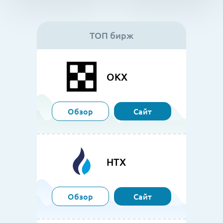
ТОП бирж
OKX
Обзор
Сайт
HTX
Обзор
Сайт