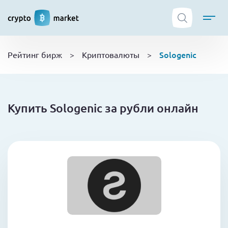
ТОП криптобирж
Sologenic
Рейтинг бирж
>
Криптовалюты
>
Криптовалюты
Боты
NFT
Купить Sologenic за рубли онлайн
Кошельки
Обучение
Новости