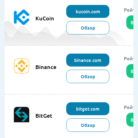
Рейти
kucoin.com
KuCoin
89
Обзор
Рейти
binance.com
Binance
86
Обзор
Рейти
bitget.com
BitGet
85
Обзор