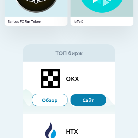
Santos FC Fan Token
IoTeX
ТОП бирж
OKX
Обзор
Сайт
HTX