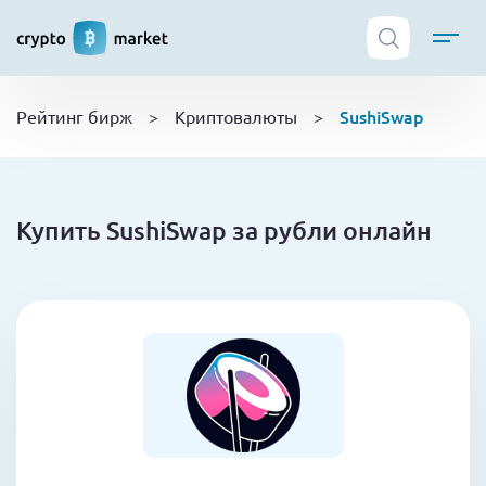
ТОП криптобирж
SushiSwap
Рейтинг бирж
>
Криптовалюты
>
Криптовалюты
Боты
NFT
Купить SushiSwap за рубли онлайн
Кошельки
Обучение
Новости