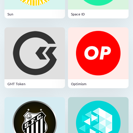
Sun
Space ID
GMT Token
Optimism