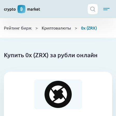
ТОП криптобирж
0x (ZRX)
Рейтинг бирж
>
Криптовалюты
>
Криптовалюты
Боты
NFT
Купить 0x (ZRX) за рубли онлайн
Кошельки
Обучение
Новости