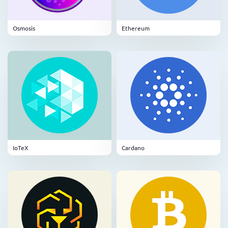
Osmosis
Ethereum
IoTeX
Cardano