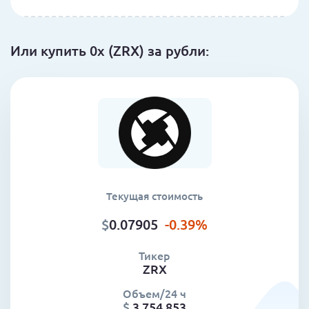
Или купить 0x (ZRX) за рубли:
Текущая стоимость
$
0.07905
-0.39
%
Тикер
ZRX
Объем/24 ч
$
3 754 853