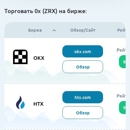
Торговать 0x (ZRX) на бирже:
Биржа
Обзор/Сайт
Рейти
Рейти
okx.com
OKX
95
Обзор
Рейти
htx.com
HTX
94
Обзор