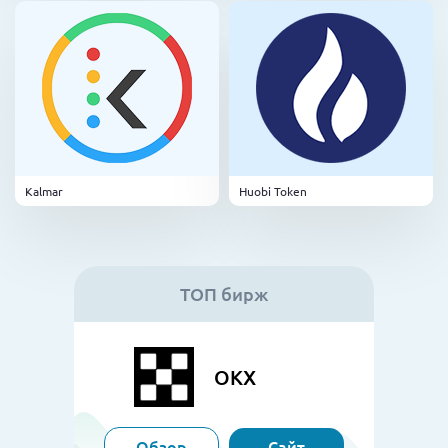
Kalmar
Huobi Token
ТОП бирж
OKX
Обзор
Сайт