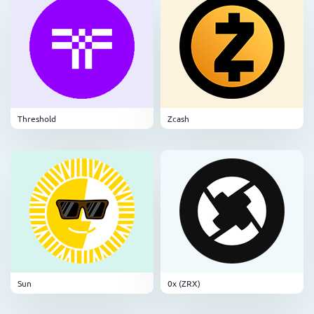
Threshold
Zcash
Sun
0x (ZRX)