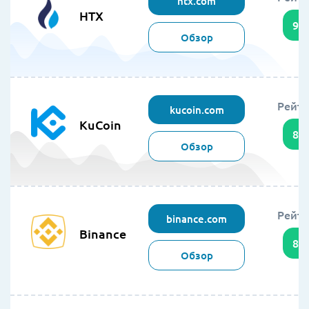
htx.com
HTX
94
Обзор
Рейти
kucoin.com
KuCoin
89
Обзор
Рейти
binance.com
Binance
86
Обзор