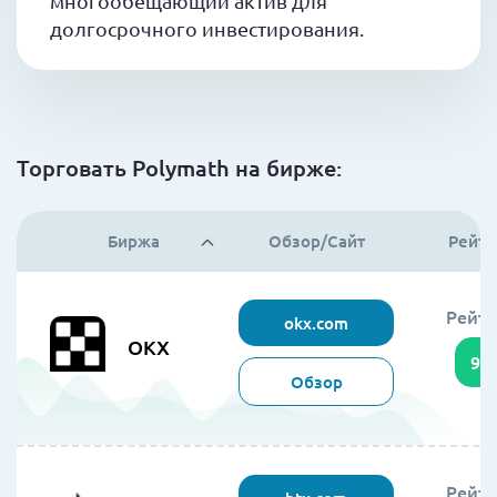
многообещающий актив для
долгосрочного инвестирования.
Торговать Polymath на бирже:
Биржа
Обзор/Сайт
Рейти
Рейти
okx.com
OKX
95
Обзор
Рейти