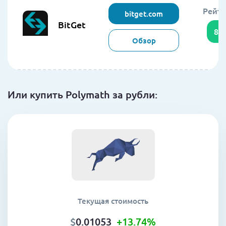
Рейти
bitget.com
BitGet
85
Обзор
Или купить Polymath за рубли:
Текущая стоимость
$
0.01053
+13.74
%