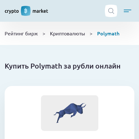
ТОП криптобирж
Polymath
Рейтинг бирж
>
Криптовалюты
>
Криптовалюты
Боты
NFT
Купить Polymath за рубли онлайн
Кошельки
Обучение
Новости