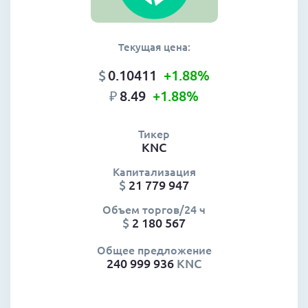
Текущая цена:
$
0.10411
+1.88
%
₽
8.49
+1.88
%
Тикер
KNC
Капитализация
$
21 779 947
Объем торгов/24 ч
$
2 180 567
Общее предложение
240 999 936
KNC