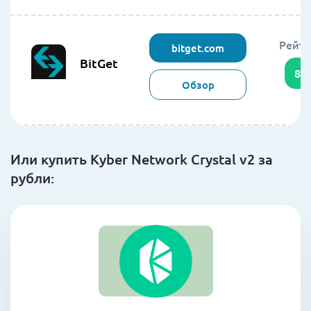
Рейти
bitget.com
BitGet
85
Обзор
Или купить Kyber Network Crystal v2 за
рубли: