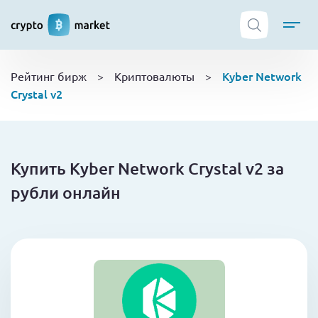
ТОП криптобирж
Kyber Network
Рейтинг бирж
>
Криптовалюты
>
Криптовалюты
Crystal v2
Боты
NFT
Кошельки
Купить Kyber Network Crystal v2 за
Обучение
рубли онлайн
Новости