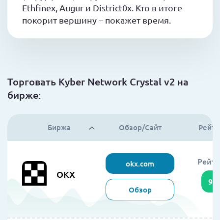
Ethfinex, Augur и District0x. Кто в итоге
покорит вершину – покажет время.
Торговать Kyber Network Crystal v2 на
бирже:
Биржа
Обзор/Сайт
Рейти
Рейти
okx.com
OKX
95
Обзор