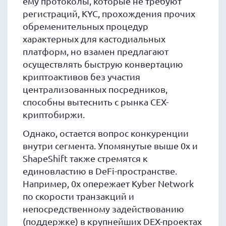
ему протоколы, которые не требуют
регистраций, KYC, прохождения прочих
обременительных процедур
характерных для кастодиальных
платформ, но взамен предлагают
осуществлять быструю конвертацию
криптоактивов без участия
централизованных посредников,
способны вытеснить с рынка CEX-
криптобиржи.
Однако, остается вопрос конкуренции
внутри сегмента. Упомянутые выше 0x и
ShapeShift также стремятся к
единовластию в DeFi-пространстве.
Например, 0x опережает Kyber Network
по скорости транзакций и
непосредственному задействованию
(поддержке) в крупнейших DEX-проектах