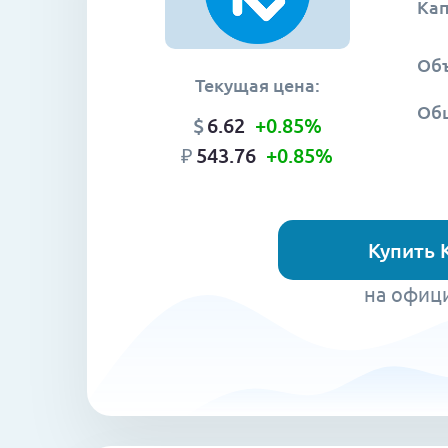
Ка
Объ
Текущая цена:
Об
$
6.62
+0.85
%
₽
543.76
+0.85
%
Купить 
на офиц