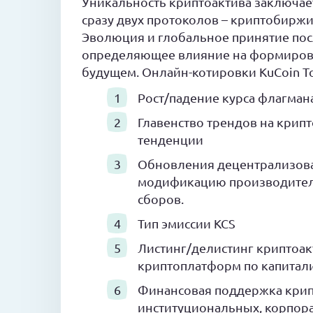
Уникальность криптоактива заключает
сразу двух протоколов – криптобиржи
Эволюция и глобальное принятие пос
определяющее влияние на формирова
будущем. Онлайн-котировки KuCoin To
Рост/падение курса флагман
Главенство трендов на крип
тенденции
Обновления децентрализова
модификацию производитель
сборов.
Тип эмиссии KCS
Листинг/делистинг криптоак
криптоплатформ по капитал
Финансовая поддержка крип
институциональных, корпор