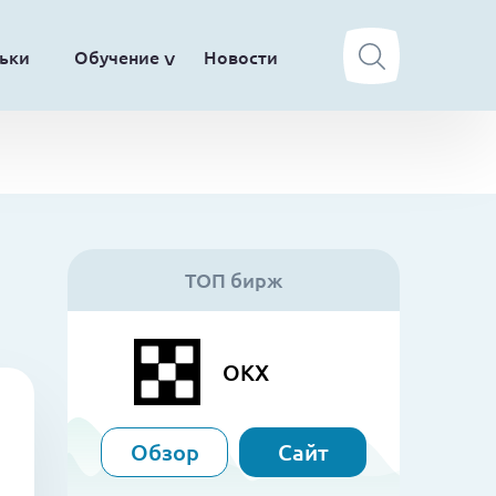
ьки
Обучение
Новости
ТОП бирж
OKX
Обзор
Сайт