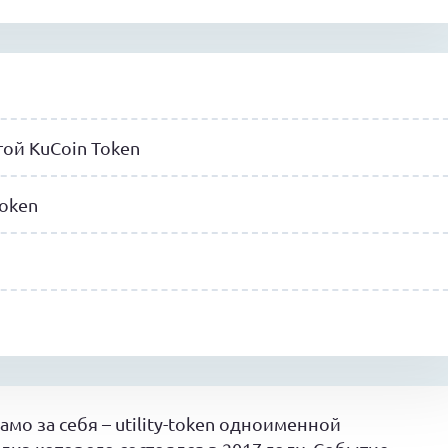
ой KuCoin Token
oken
мо за себя – utility-token одноименной