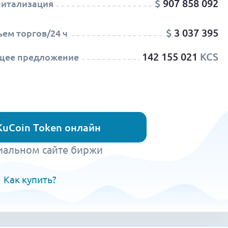
$
907 858 092
питализация
$
3 037 395
ем торгов/24 ч
142 155 021
KCS
щее предложение
KuCoin Token онлайн
иальном сайте биржи
Как купить?