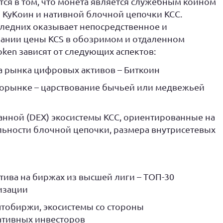
ся в том, что монета является служебным коином
 КуКоин и нативной блочной цепочки KCC.
ледних оказывает непосредственное и
нии цены KCS в обозримом и отдаленном
ken зависят от следующих аспектов:
а рынка цифровых активов – Биткоин
торынке – царствование бычьей или медвежьей
нной (DEX) экосистемы KCC, ориентированные на
ности блочной цепочки, размера внутрисетевых
тива на биржах из высшей лиги – ТОП-30
изации
тобиржи, экосистемы со стороны
ативных инвесторов