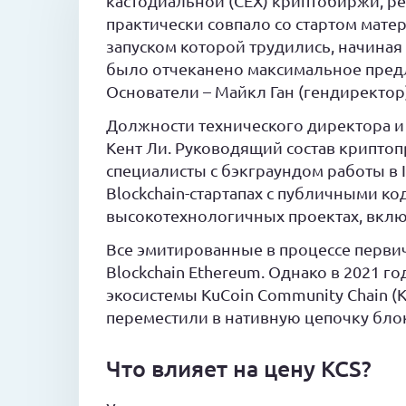
кастодиальной (CEX) криптобиржи, ре
практически совпало со стартом мате
запуском которой трудились, начиная с 
было отчеканено максимальное предл
Основатели – Майкл Ган (гендиректор)
Должности технического директора и 
Кент Ли. Руководящий состав криптоп
специалисты с бэкграундом работы в IT
Blockchain-стартапах с публичными к
высокотехнологичных проектах, вклю
Все эмитированные в процессе перви
Blockchain Ethereum. Однако в 2021 г
экосистемы KuCoin Community Chain (
переместили в нативную цепочку бло
Что влияет на цену KCS?