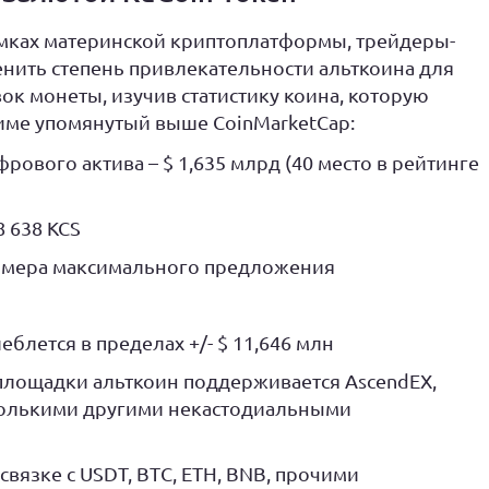
мках материнской криптоплатформы, трейдеры-
нить степень привлекательности альткоина для
ок монеты, изучив статистику коина, которую
име упомянутый выше CoinMarketCap:
ового актива – $ 1,635 млрд (40 место в рейтинге
8 638 KCS
азмера максимального предложения
еблется в пределах +/- $ 11,646 млн
площадки альткоин поддерживается AscendEX,
есколькими другими некастодиальными
связке с USDT, BTC, ETH, BNB, прочими