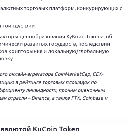
овалютных торговых платформ, конкурирующих с
иптоиндустрии
факторы ценообразования КуКоин Токена, об
мически развитых государств, последствий
иков крипторынка и локальную/глобальную
овку.
го онлайн-агрегатора CoinMarketCap, CEX-
зицию в рейтинге торговых площадок по
эффициенту ликвидности, прочим оценочным
 отрасли – Binance, а также FTX, Coinbase и
овалютой KuCoin Token