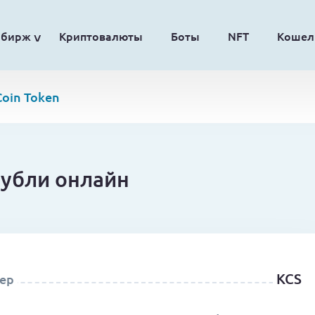
обирж
Криптовалюты
Боты
NFT
Кошел
oin Token
рубли онлайн
KCS
ер