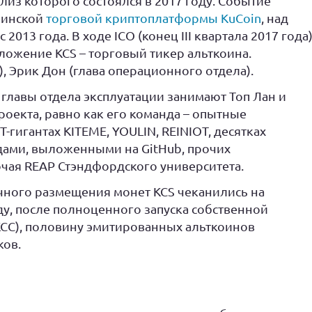
лиз которого состоялся в 2017 году. Событие
ринской
торговой криптоплатформы KuCoin
, над
2013 года. В ходе ICO (конец III квартала 2017 года
ожение KCS – торговый тикер альткоина.
, Эрик Дон (глава операционного отдела).
главы отдела эксплуатации занимают Топ Лан и
роекта, равно как его команда – опытные
-гигантах KITEME, YOULIN, REINIOT, десятках
одами, выложенными на GitHub, прочих
чая REAP Стэндфордского университета.
чного размещения монет KCS чеканились на
оду, после полноценного запуска собственной
KCC), половину эмитированных альткоинов
ков.