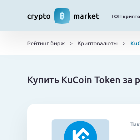
ТОП крипт
KuC
Рейтинг бирж
>
Криптовалюты
>
Купить KuCoin Token за 
Тик