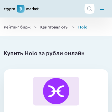
ТОП криптобирж
Holo
Рейтинг бирж
>
Криптовалюты
>
Криптовалюты
Боты
NFT
Купить Holo за рубли онлайн
Кошельки
Обучение
Новости