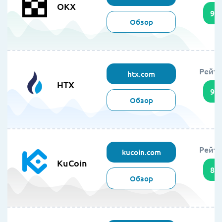
OKX
95
Обзор
Рейти
htx.com
HTX
94
Обзор
Рейти
kucoin.com
KuCoin
89
Обзор