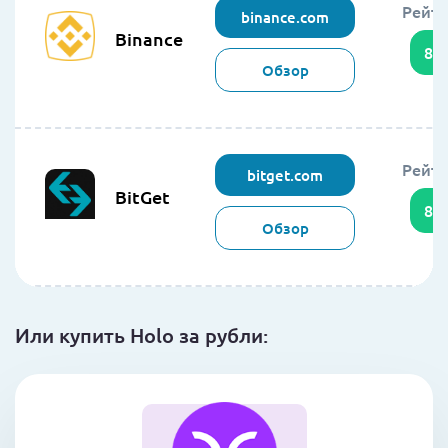
Рейти
binance.com
Binance
86
Обзор
Рейти
bitget.com
BitGet
85
Обзор
Или купить Holo за рубли: