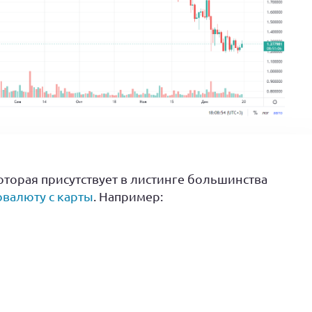
оторая присутствует в листинге большинства
овалюту с карты
. Например: