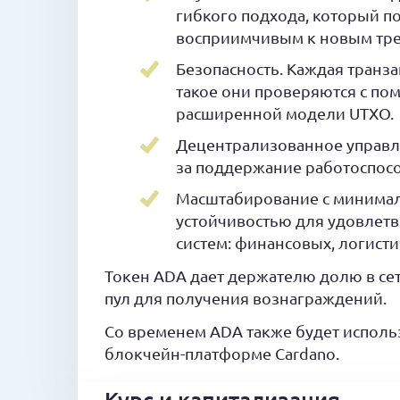
гибкого подхода, который п
восприимчивым к новым тре
Безопасность. Каждая транз
такое они проверяются с п
расширенной модели UTXO.
Децентрализованное управл
за поддержание работоспосо
Масштабирование с минимал
устойчивостью для удовлет
систем: финансовых, логист
Токен ADA дает держателю долю в сет
пул для получения вознаграждений.
Со временем ADA также будет исполь
блокчейн-платформе Cardano.
Курс и капитализация