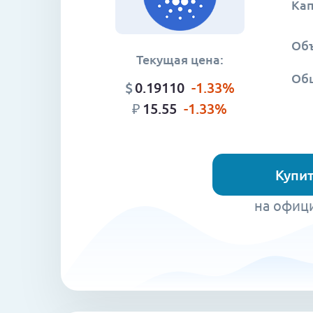
Ка
Объ
Текущая цена:
Об
$
0.19110
-1.33
%
₽
15.55
-1.33
%
Купит
на офиц