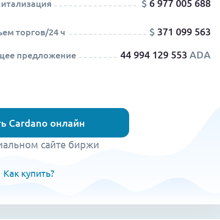
$
6 977 005 688
питализация
$
371 099 563
ем торгов/24 ч
44 994 129 553
ADA
щее предложение
ь Cardano онлайн
иальном сайте биржи
Как купить?