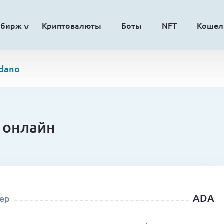
обирж
Криптовалюты
Боты
NFT
Кошел
dano
и онлайн
ADA
ер