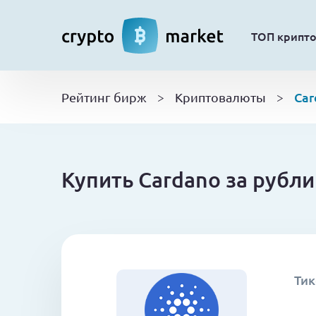
ТОП крипт
Car
Рейтинг бирж
>
Криптовалюты
>
Купить Cardano за рубл
Тик