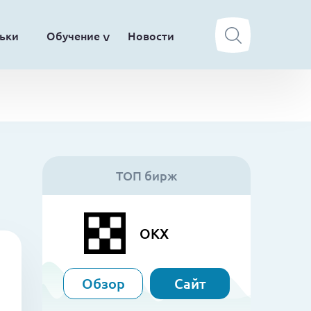
ьки
Обучение
Новости
ТОП бирж
OKX
Обзор
Сайт