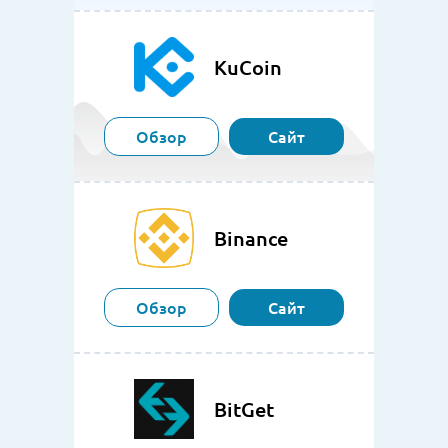
KuCoin
Обзор
Сайт
Binance
Обзор
Сайт
BitGet