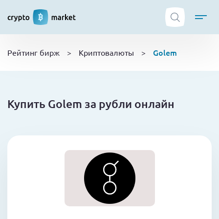
ТОП криптобирж
Golem
Рейтинг бирж
>
Криптовалюты
>
Криптовалюты
Боты
NFT
Купить Golem за рубли онлайн
Кошельки
Обучение
Новости