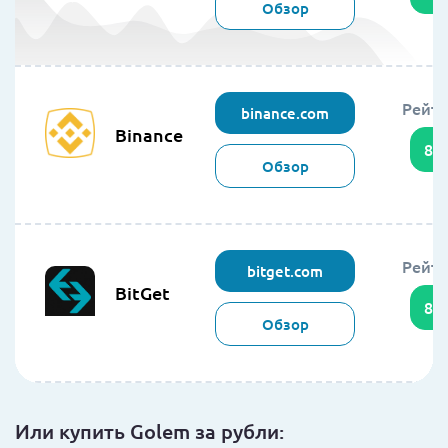
Обзор
Рейти
binance.com
Binance
86
Обзор
Рейти
bitget.com
BitGet
85
Обзор
Или купить Golem за рубли: