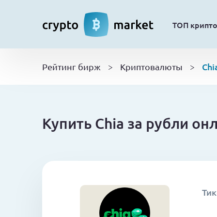
ТОП крипт
Chi
Рейтинг бирж
>
Криптовалюты
>
Купить Chia за рубли он
Тик