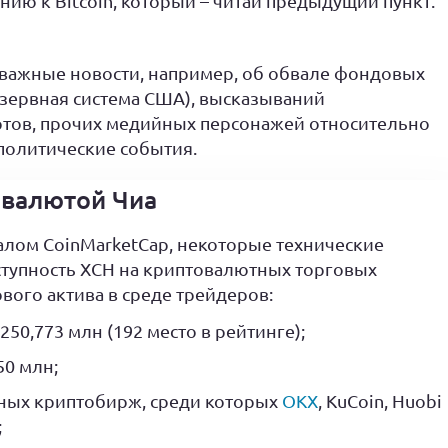
ию к Bitcoin, который – читай предыдущий пункт.
 важные новости, например, об обвале фондовых
зервная система США), высказываний
ртов, прочих медийных персонажей относительно
ополитические события.
овалютой Чиа
алом CoinMarketCap, некоторые технические
тупность XCH на криптовалютных торговых
ого актива в среде трейдеров:
250,773 млн (192 место в рейтинге);
50 млн;
пных криптобирж, среди которых
OKX
, KuCoin, Huobi
;