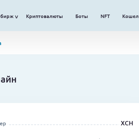
обирж
Криптовалюты
Боты
NFT
Кошел
a
лайн
XCH
ер