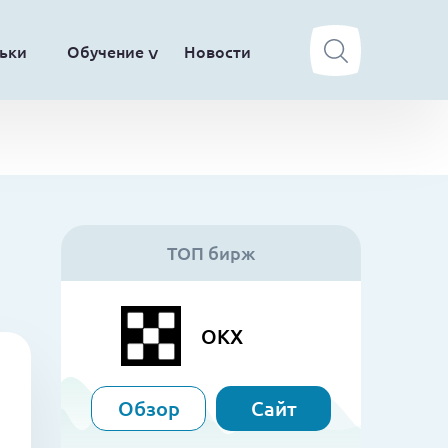
ьки
Обучение
Новости
ТОП бирж
OKX
Обзор
Сайт