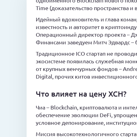
одноименного Blockchain нового покол
Time (доказательство пространства и в
Идейный вдохновитель и глава коман
известность и авторитет в криптоинду
Операционный директор проекта – Д
Финансами заведуем Митч Эдвардс – 
Традиционное ICO стартап не проводил
экосистеме появилась служебная монет
от крупных венчурных фондов – Andrees
Digital, прочих китов инвестиционног
Что влияет на цену XCH?
Чиа – Blockchain, криптовалюта и инт
обеспечение эволюции DeFi, упроще
условное депонирование, институцио
Миссия высокотехнологичного старта