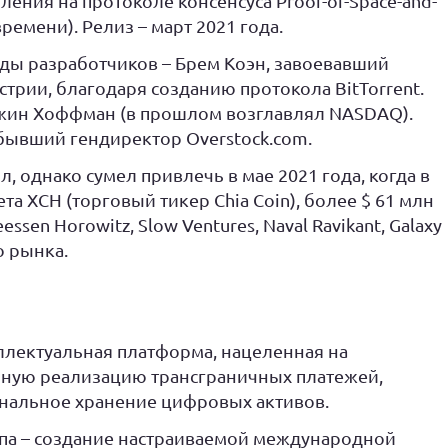
ения на протоколе консенсуса Proof-of-Space-and-
ремени). Релиз – март 2021 года.
ды разработчиков – Брем Коэн, завоевавший
стрии, благодаря созданию протокола BitTorrent.
жин Хоффман (в прошлом возглавлял NASDAQ).
бывший гендиректор Overstock.com.
, однако сумел привлечь в мае 2021 года, когда в
а XCH (торговый тикер Chia Coin), более $ 61 млн
sen Horowitz, Slow Ventures, Naval Ravikant, Galaxy
о рынка.
еллектуальная платформа, нацеленная на
нную реализацию трансграничных платежей,
нальное хранение цифровых активов.
па – создание настраиваемой международной