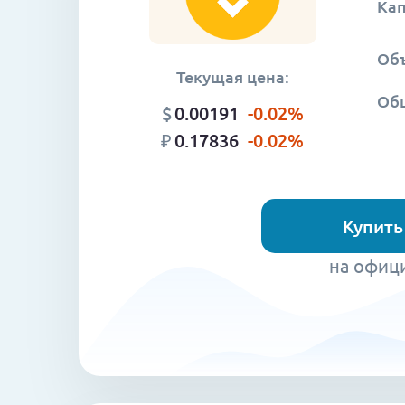
Ка
Объ
Текущая цена:
Об
$
0.00191
-0.02
%
₽
0.17836
-0.02
%
Купит
на офиц