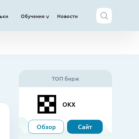
ьки
Обучение
Новости
ТОП бирж
OKX
Обзор
Сайт