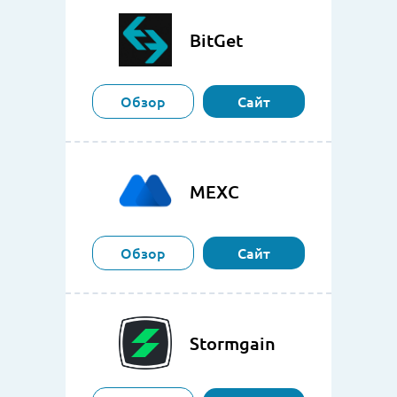
BitGet
Обзор
Сайт
MEXC
Обзор
Сайт
Stormgain