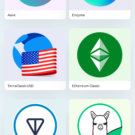
Aave
Enzyme
TerraClassicUSD
Ethereum Classic