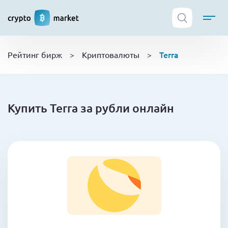
ТОП криптобирж
Terra
Рейтинг бирж
>
Криптовалюты
>
Криптовалюты
Боты
NFT
Купить Terra за рубли онлайн
Кошельки
Обучение
Новости