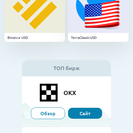
Binance USD
TerraClassicUSD
ТОП бирж
OKX
Обзор
Сайт