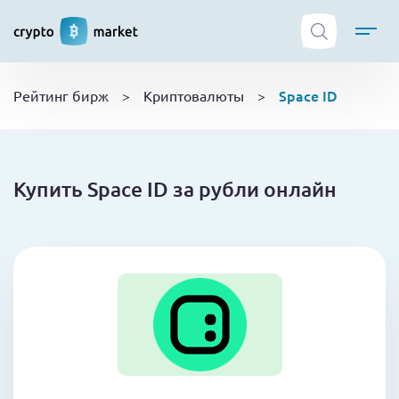
ТОП криптобирж
Space ID
Рейтинг бирж
>
Криптовалюты
>
Криптовалюты
Боты
NFT
Купить Space ID за рубли онлайн
Кошельки
Обучение
Новости