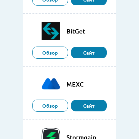
BitGet
Обзор
Сайт
MEXC
Обзор
Сайт
Stormgain