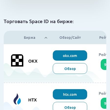
Торговать Space ID на бирже:
Биржа
Обзор/Сайт
Рейти
Рейти
okx.com
OKX
95
Обзор
Рейти
htx.com
HTX
94
Обзор