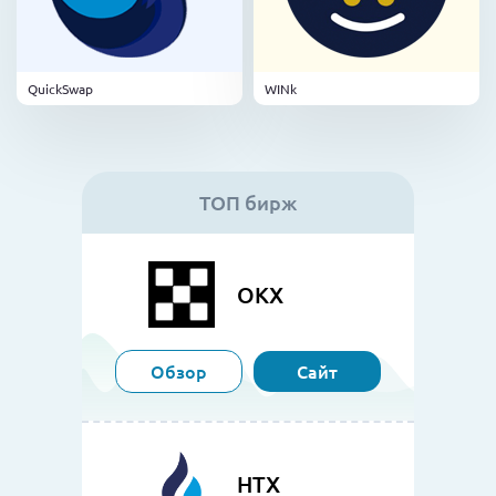
QuickSwap
WINk
ТОП бирж
OKX
Обзор
Сайт
HTX