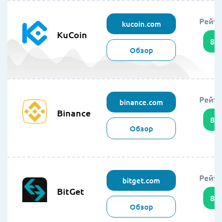
Рейти
kucoin.com
KuCoin
89
Обзор
Рейти
binance.com
Binance
86
Обзор
Рейти
bitget.com
BitGet
85
Обзор