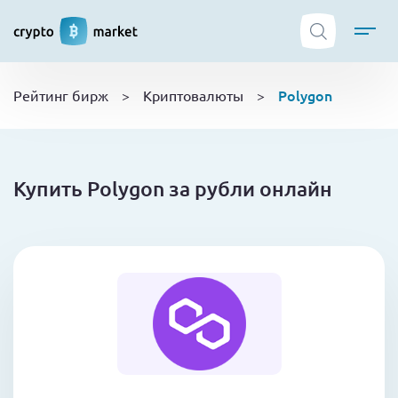
ТОП криптобирж
Polygon
Рейтинг бирж
>
Криптовалюты
>
Криптовалюты
Боты
NFT
Купить Polygon за рубли онлайн
Кошельки
Обучение
Новости