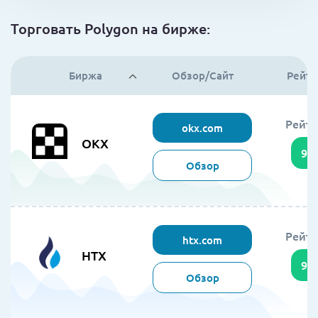
Торговать Polygon на бирже:
Биржа
Обзор/Сайт
Рейти
Рейти
okx.com
OKX
95
Обзор
Рейти
htx.com
HTX
94
Обзор