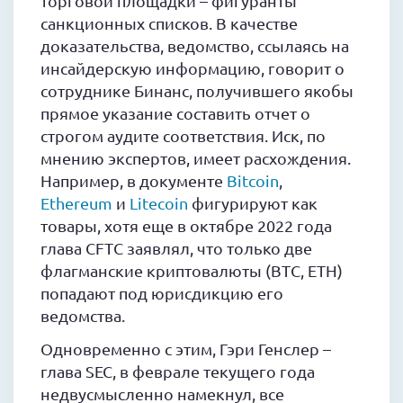
торговой площадки – фигуранты
санкционных списков. В качестве
доказательства, ведомство, ссылаясь на
инсайдерскую информацию, говорит о
сотруднике Бинанс, получившего якобы
прямое указание составить отчет о
строгом аудите соответствия. Иск, по
мнению экспертов, имеет расхождения.
Например, в документе
Bitcoin
,
Ethereum
и
Litecoin
фигурируют как
товары, хотя еще в октябре 2022 года
глава CFTC заявлял, что только две
флагманские криптовалюты (BTC, ETH)
попадают под юрисдикцию его
ведомства.
Одновременно с этим, Гэри Генслер –
глава SEC, в феврале текущего года
недвусмысленно намекнул, все