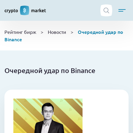
ТОП криптобирж
Очередной удар по
Рейтинг бирж
>
Новости
>
Криптовалюты
Binance
Боты
NFT
Кошельки
Очередной удар по Binance
Обучение
Новости