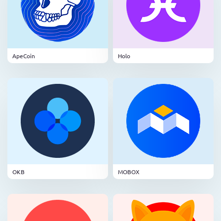
ApeCoin
Holo
OKB
MOBOX