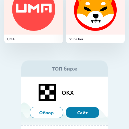
UMA
Shiba Inu
ТОП бирж
OKX
Обзор
Сайт