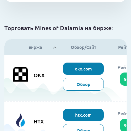
Торговать Mines of Dalarnia на бирже:
Биржа
Обзор/Сайт
Рейти
Рейти
okx.com
OKX
95
Обзор
Рейти
htx.com
HTX
94
Обзор