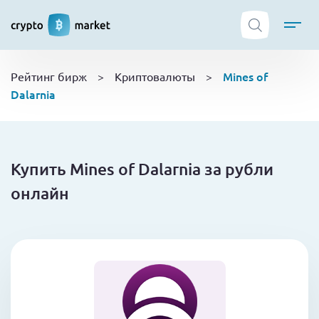
ТОП криптобирж
Mines of
Рейтинг бирж
>
Криптовалюты
>
Криптовалюты
Dalarnia
Боты
NFT
Кошельки
Купить Mines of Dalarnia за рубли
Обучение
онлайн
Новости