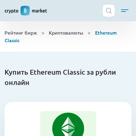
ТОП криптобирж
Ethereum
Рейтинг бирж
>
Криптовалюты
>
Криптовалюты
Classic
Боты
NFT
Кошельки
Купить Ethereum Classic за рубли
Обучение
онлайн
Новости