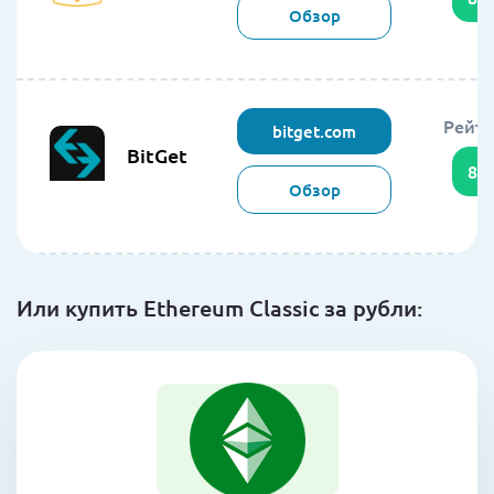
Обзор
Рейти
bitget.com
BitGet
85
Обзор
Или купить Ethereum Classic за рубли: