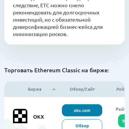
следствие, ETC можно смело
рекомендовать для долгосрочных
инвестиций, но с обязательной
диверсификацией бизнес-кейса для
минимизации рисков.
Торговать Ethereum Classic на бирже:
Биржа
Обзор/Сайт
Рейти
Рейти
okx.com
OKX
95
Обзор