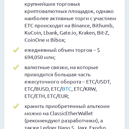
крупнейших торговых
криптовалютных площадок, однако
наиболее активные торги с участием
ETC происходят на Binance, Bithumb,
KuCoin, Lbank, Gate.io, Kraken, Bit-Z,
CoinOne и Bibox;
ежедневный объем торгов – $
694,050 млн;
валютные связки, на которые
приходится большая часть
ежесуточного оборота – ETC/USDT,
ETC/BUSD, ETC/
BTC
, ETC/KRW,
ETC/ETH, ETC/EUR;
хранить приобретенный альткоин
можно на ClassicEtherWallet
(рекомендуют разработчики), а
также Ledger Nano S, Jaxx, Exodus,