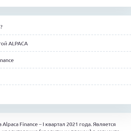
?
той ALPACA
nance
lpaca Finance – I квартал 2021 года. Является