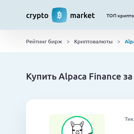
ТОП крипт
Alp
Рейтинг бирж
>
Криптовалюты
>
Купить Alpaca Finance з
Тик