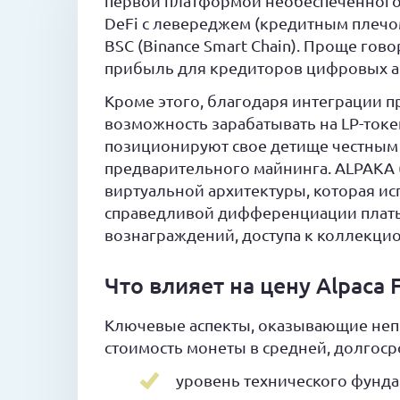
первой платформой необеспеченного
DeFi с левереджем (кредитным плечо
BSC (Binance Smart Chain). Проще гов
прибыль для кредиторов цифровых а
Кроме этого, благодаря интеграции пр
возможность зарабатывать на LP-ток
позиционируют свое детище честным 
предварительного майнинга. ALPAKA (
виртуальной архитектуры, которая ис
справедливой дифференциации платы
вознаграждений, доступа к коллекци
Что влияет на цену Alpaca 
Ключевые аспекты, оказывающие непо
стоимость монеты в средней, долгос
уровень технического фундам