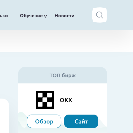
ьки
Обучение
Новости
ТОП бирж
OKX
Обзор
Сайт