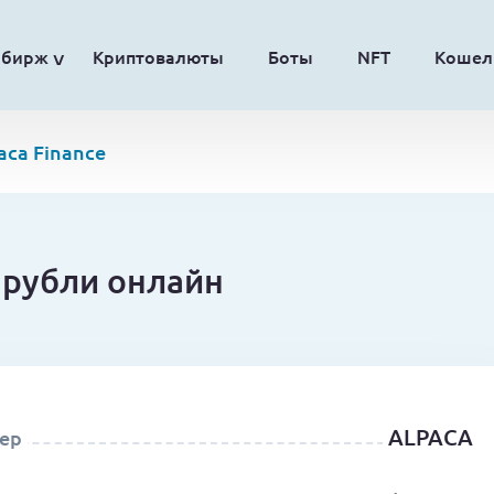
обирж
Криптовалюты
Боты
NFT
Кошел
aca Finance
а рубли онлайн
ALPACA
ер