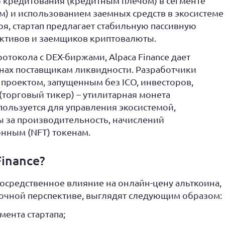
 кредитования (кредитным плечом) в сегменте
м) и использованием заемных средств в экосистеме
оря, стартап предлагает стабильную пассивную
ктивов и заемщиков криптовалюты.
отокола с DEX-биржами, Alpaca Finance дает
енах поставщикам ликвидности. Разработчики
проектом, запущенным без ICO, инвесторов,
торговый тикер) – утилитарная монета
пользуется для управления экосистемой,
 за производительность, начислений
онным (NFT) токенам.
Finance?
средственное влияние на онлайн-цену альткоина,
рочной перспективе, выглядят следующим образом:
ента стартапа;