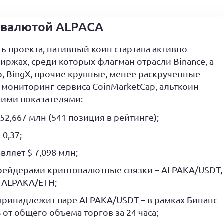
товалютой ALPACA
 проекта, нативный коин стартапа активно
биржах, среди которых флагман отрасли Binance, а
.io, BingX, прочие крупные, менее раскрученные
мониторинг-сервиса CoinMarketCap, альткоин
кими показателями:
52,667 млн (541 позиция в рейтинге);
 0,37;
вляет $ 7,098 млн;
рейдерами криптовалютные связки – ALPAKA/USDT,
 ALPAKA/ETH;
принадлежит паре ALPAKA/USDT – в рамках Бинанс
 от общего объема торгов за 24 часа;