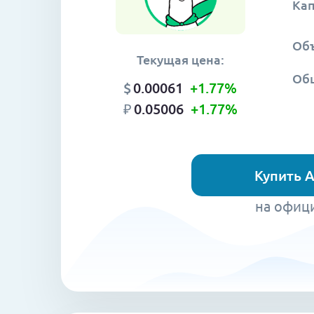
Ка
Объ
Текущая цена:
Об
$
0.00061
+1.77
%
₽
0.05006
+1.77
%
Купить A
на офиц