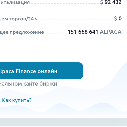
$
92 432
питализация
$
0
ем торгов/24 ч
151 668 641
ALPACA
щее предложение
lpaca Finance онлайн
иальном сайте биржи
Как купить?