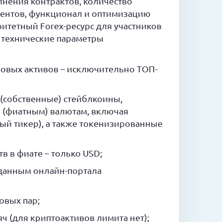
нения контрактов, количество
ентов, функционал и оптимизацию
ритетный Forex-ресурс для участников
, технические параметры
ровых активов – исключительно ТОП-
(собственные) стейблкоины,
 (фиатным) валютам, включая
вый тикер), а также токенизированные
в в фиате – только USD;
о данным онлайн-портала
овых пар;
ч (для криптоактивов лимита нет);