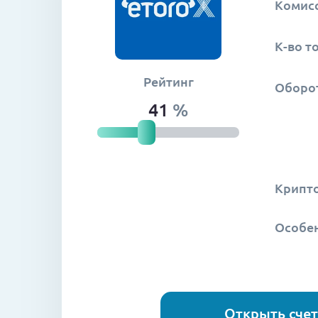
Комис
К-во т
Рейтинг
Оборот
41
%
Крипт
Особе
Открыть счет