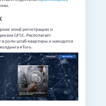
рмы.
X
ная зона) регистрацию и
цензия GFSC. Располагает
 в роли штаб-квартиры и находится
холдинга eToro.