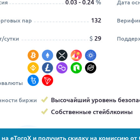
0.03 - 0.24
%
сия
Дата ос
132
орговых пар
Верифи
$
29
/сутки
Поддер
овалюты
Высочайший уровень безопа
нности биржи
Собственные стейблкоины
 на eToroX и получить скидку на комиссию от 