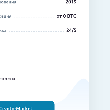
2019
нования
от 0 BTC
кация
24/5
жка
сности
Crypto-Market