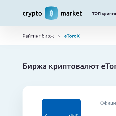
ТОП крипт
eToroX
Рейтинг бирж
>
Биржа криптовалют eTor
Офици