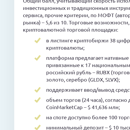
Общий балл, учитывающий скорость испол
инвестиционных и традиционных инструм
сервиса, прочие критерии, по МОФТ (авто
рынка) – 5,6 из 10. Торговые возможности
криптовалютной торговой площадки:
в листинге криптобиржи 38 циф
криптовалюты;
платформа предлагает нативные 
привязанные к 17 национальным
российский рубль – RUBX (торго
золото, серебро (GLDX, SLVX);
поддерживает ввод/вывод средст
объем торгов (24 часа), согласн
CoinMarketCap – $ 41,636 млн;
на споте доступно более 100 торг
минимальный депозит – $ 10 тыся