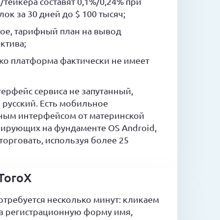
тейкера составят 0,1%/0,24% при
ок за 30 дней до $ 100 тысяч;
ое, тарифный план на вывод
ктива;
ако платформа фактически не имеет
терфейс сервиса не запутанный,
 русский. Есть мобильное
тным интерфейсом от материнской
ирующих на фундаменте OS Android,
торговать, используя более 25
ToroX
отребуется несколько минут: кликаем
м в регистрационную форму имя,