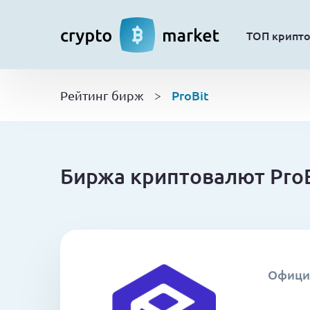
ТОП крипт
ProBit
Рейтинг бирж
>
Биржа криптовалют ProB
Офици