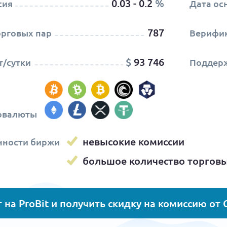
0.03 - 0.2
%
сия
Дата ос
787
орговых пар
Верифи
$
93 746
/сутки
Поддер
овалюты
невысокие комиссии
нности биржи
большое количество торгов
 на ProBit и получить скидку на комиссию от 