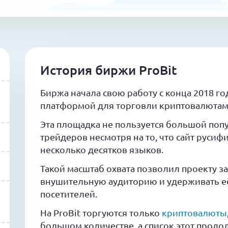
История биржи ProBit
Биржа начала свою работу с конца 2018 г
платформой для торговли криптовалютам
Эта площадка не пользуется большой поп
трейдеров несмотря на то, что сайт руси
несколько десятков языков.
Такой масштаб охвата позволил проекту з
внушительную аудиторию и удерживать её
посетителей.
На ProBit торгуются только
криптовалюты
большом количестве, а список этот продо