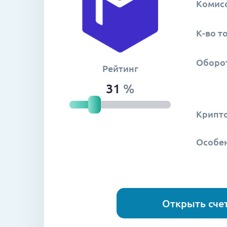
Комис
К-во т
Оборот
Рейтинг
31
%
Крипт
Особе
Открыть счет